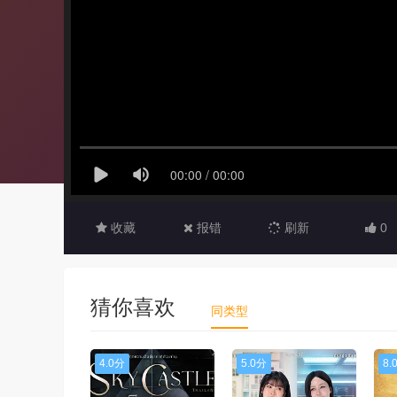
收藏
报错
刷新
0
猜你喜欢
同类型
4.0分
5.0分
8.