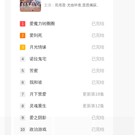
主演：
巩塔普·尤他毕查,普恩佩荻..
爱魔力转圈圈
已完结
1
爱到死
已完结
2
月光情缘
已完结
3
诺拉鬼宅
已完结
4
苦蜜
已完结
5
我和谁
已完结
6
月下禁爱
更新第18集
7
灵魂重生
更新第12集
8
爱之阴影
已完结
9
政治游戏
已完结
10