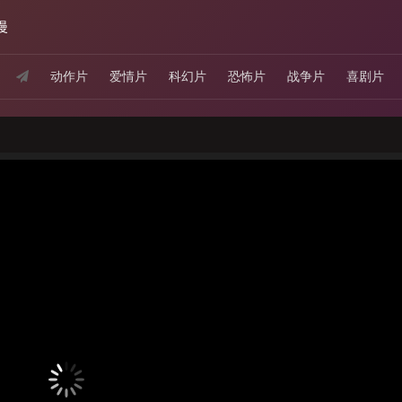
漫
动作片
爱情片
科幻片
恐怖片
战争片
喜剧片