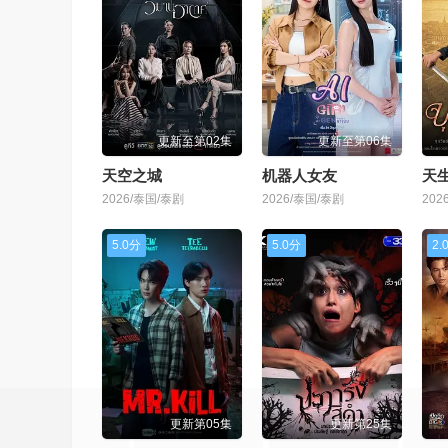
更新至第02集
更新至第06集
天空之城
机器人女友
天生
2026/泰国/泰剧
2026/泰国/泰剧
202
5.0分
5.0分
2.
更新第05集
更新第25集