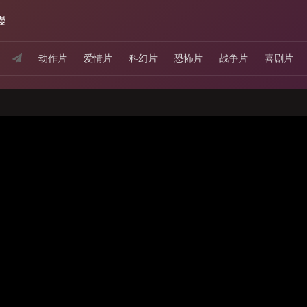
漫
动作片
爱情片
科幻片
恐怖片
战争片
喜剧片