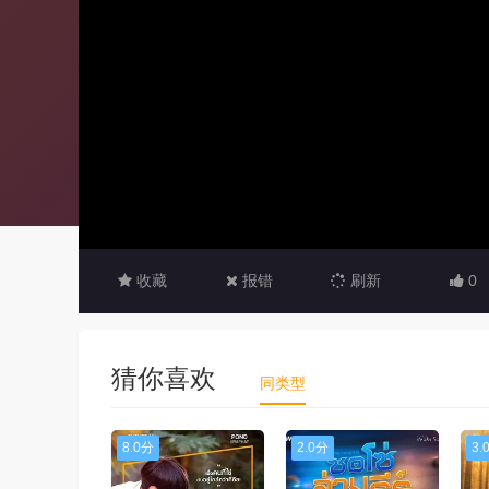
收藏
报错
刷新
0
猜你喜欢
同类型
8.0分
2.0分
3.