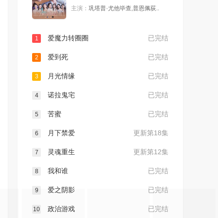
主演：
巩塔普·尤他毕查,普恩佩荻..
爱魔力转圈圈
已完结
1
爱到死
已完结
2
月光情缘
已完结
3
诺拉鬼宅
已完结
4
苦蜜
已完结
5
月下禁爱
更新第18集
6
灵魂重生
更新第12集
7
我和谁
已完结
8
爱之阴影
已完结
9
政治游戏
已完结
10