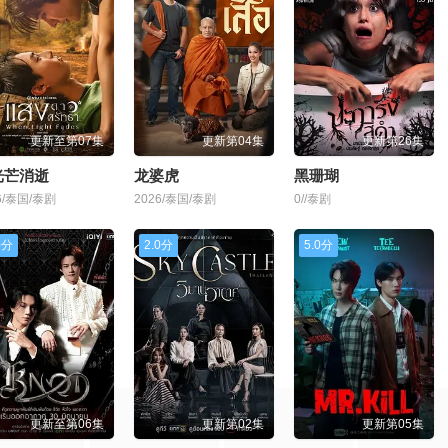
更新至第07集
更新第04集
更新第26集
光芒消逝
龙婆虎
黑珊瑚
6/泰国/泰剧
2026/泰国/泰剧
0//泰剧
0分
2.0分
5.0分
更新至第06集
更新第02集
更新第05集