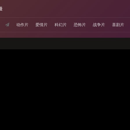
漫
动作片
爱情片
科幻片
恐怖片
战争片
喜剧片