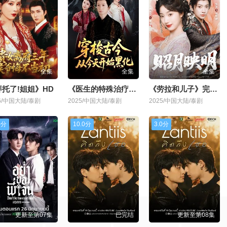
全集
全集
全集
拜托了!姐姐》HD
《医生的特殊治疗》1080P
《劳拉和儿子》完整版
26/中国大陆/泰剧
2025/中国大陆/泰剧
2025/中国大陆/泰剧
0分
10.0分
3.0分
更新至第07集
已完结
更新至第08集