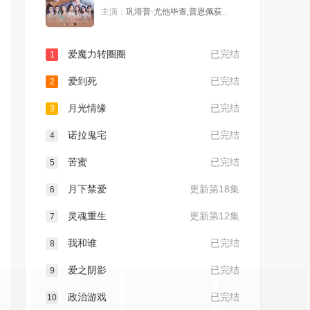
主演：
巩塔普·尤他毕查,普恩佩荻..
爱魔力转圈圈
已完结
1
爱到死
已完结
2
月光情缘
已完结
3
诺拉鬼宅
已完结
4
苦蜜
已完结
5
月下禁爱
更新第18集
6
灵魂重生
更新第12集
7
我和谁
已完结
8
爱之阴影
已完结
9
政治游戏
已完结
10