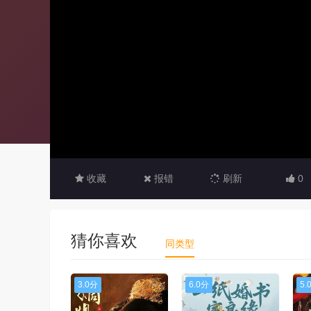
收藏
报错
刷新
0
猜你喜欢
同类型
3.0分
6.0分
5.