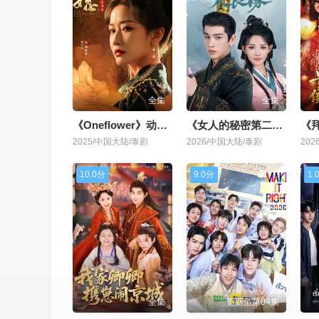
全集
全集
《Oneflower》动漫免费看
《女人的秘密第二季》日韩剧
《
2025/中国大陆/泰剧
2026/中国大陆/泰剧
20
10.0分
9.0分
1.
全集
更新至第04集