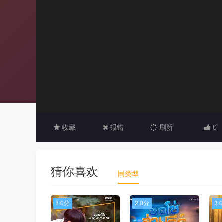
收藏
报错
刷新
0
猜你喜欢
同类型
8.0分
2.0分
3.