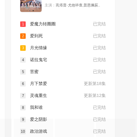
主演：
巩塔普·尤他毕查,普恩佩荻..
爱魔力转圈圈
已完结
1
爱到死
已完结
2
月光情缘
已完结
3
诺拉鬼宅
已完结
4
苦蜜
已完结
5
月下禁爱
更新第18集
6
灵魂重生
更新第12集
7
我和谁
已完结
8
爱之阴影
已完结
9
政治游戏
已完结
10