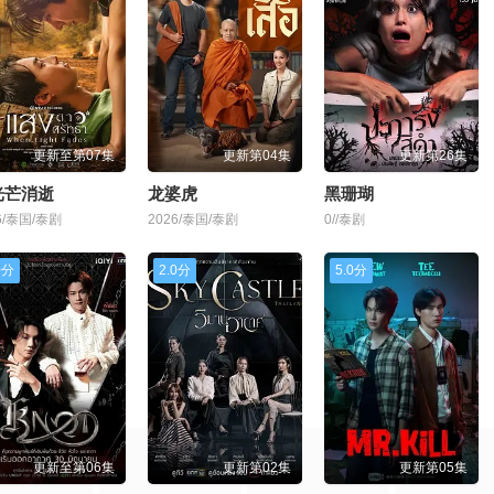
更新至第07集
更新第04集
更新第26集
光芒消逝
龙婆虎
黑珊瑚
6/泰国/泰剧
2026/泰国/泰剧
0//泰剧
0分
2.0分
5.0分
更新至第06集
更新第02集
更新第05集