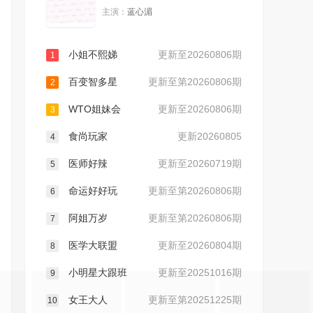
主演：
蓝心湄
20250910
20250911
小姐不熙娣
更新至20260806期
1
20250915
20250916
百变智多星
更新至第20260806期
2
20250917
20250918
WTO姐妹会
更新至20260806期
3
食尚玩家
更新20260805
20250922
20250924
4
医师好辣
更新至20260719期
5
20250925
20250929
命运好好玩
更新至第20260806期
6
20250930
20251001
阿姐万岁
更新至第20260806期
7
医学大联盟
更新至20260804期
8
20251002
20251006
小明星大跟班
更新至20251016期
9
20251007
20251008
女王大人
更新至第20251225期
10