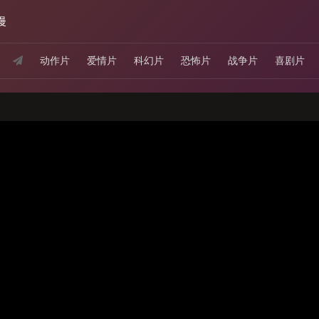
漫
动作片
爱情片
科幻片
恐怖片
战争片
喜剧片