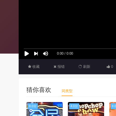
收藏
报错
刷新
0
猜你喜欢
同类型
8.0分
4.0分
8.