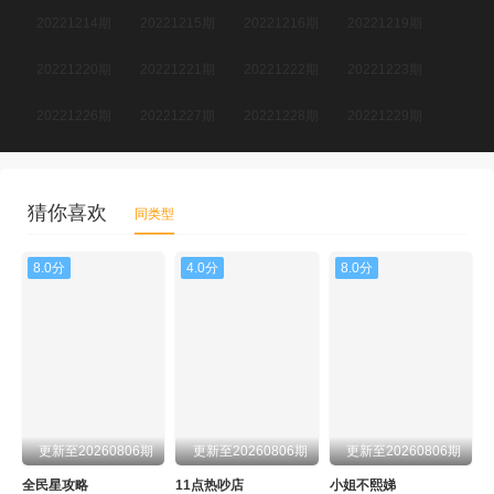
20221214期
20221215期
20221216期
20221219期
20221220期
20221221期
20221222期
20221223期
20221226期
20221227期
20221228期
20221229期
20221230期
20230102期
20230103期
20230104期
20230105期
20230106期
20230109期
20230110期
猜你喜欢
同类型
20230111期
20230112期
20230113期
20230116期
8.0分
4.0分
8.0分
20230117期
20230118期
20230119期
20230120期
20230123期
20230124期
20230125期
20230126期
20230127期
20230130期
20230131期
20230201期
20230202期
20230203期
20230206期
20230207期
更新至20260806期
更新至20260806期
更新至20260806期
全民星攻略
11点热吵店
小姐不熙娣
20230208期
20230209期
20230210期
20230213期