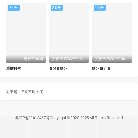
2.0分
2.0分
1.0分
20230214期
20230215期
20230216期
20230217期
20230220期
20230221期
20230222期
20230223期
20230224期
20230227期
20230228期
20230301期
20230302期
20230303期
20230306期
20230307期
更新至09期
更新至第20260806期
更新至第20260806期
20230308期
20230309期
20230310期
20230313期
重症解密
百分百娱乐
娱乐百分百
20230314期
20230315期
20230316期
20230320期
20230321期
20230322期
20230323期
20230324期
对不起，评论暂时关闭
20230327期
20230328期
20230329期
20230330期
20230331期
20230403期
20230405期
20230406期
粤ICP备11018467号Copyright © 2020-2025 All Rights Reserved
20230407期
20230410期
20230411期
20230412期