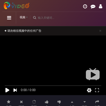
视频
请勿相信视频中的任何广告
如播放卡顿，请切换播放源观看或刷新！
正在播放：小姐不熙娣-20230612