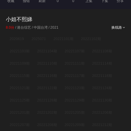
收藏
报错
刷新
0
0
上集
下集
分享
小姐不熙娣
8.0分
/ 港台综艺 / 中国台湾 / 2021
换线路
2020619
2025071
20221101期
20221102期
20221103期
20221104期
20221107期
20221108期
20221109期
20221110期
20221111期
20221114期
20221115期
20221116期
20221117期
20221118期
20221121期
20221122期
20221123期
20221124期
20221125期
20221128期
20221129期
20221130期
20221201期
20221202期
20221205期
20221206期
20221207期
20221208期
20221209期
20221212期