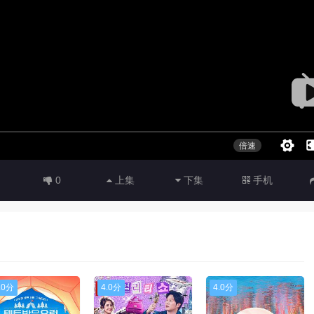
0
上集
下集
手机
.0分
4.0分
4.0分