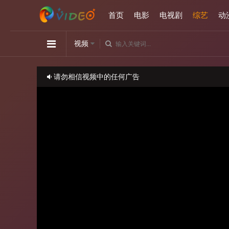
首页
电影
电视剧
综艺
动
视频
请勿相信视频中的任何广告
如播放卡顿，请切换播放源观看或刷新！
正在播放：小姐不熙娣-20230406期