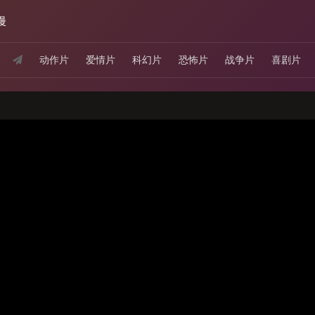
漫
动作片
爱情片
科幻片
恐怖片
战争片
喜剧片