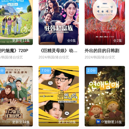
更新至11集
全6集
全2集
约魅魔》720P
《巨精灵母娘》动漫免费全集观看
外出的目的日韩剧
24/韩国/港台综艺
2024/韩国/港台综艺
2024/韩国/港台综艺
0分
7.0分
2.0分
更新至14集
更新至08集
更新至16集