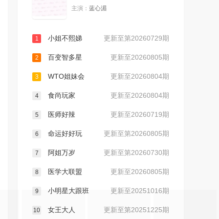
主演：
蓝心湄
20230602
20230605
小姐不熙娣
更新至第20260729期
1
20230606
20230607
百变智多星
更新至20260805期
2
20230608
20230609
WTO姐妹会
更新至20260804期
3
食尚玩家
更新至20260804期
20230612
20230613
4
医师好辣
更新至20260719期
5
20230614
20230616
命运好好玩
更新至第20260805期
6
20230621
20230622
阿姐万岁
更新至第20260730期
7
医学大联盟
更新至20260805期
8
20230626
20230627
小明星大跟班
更新至20251016期
9
20230628
20230629
女王大人
更新至第20251225期
10