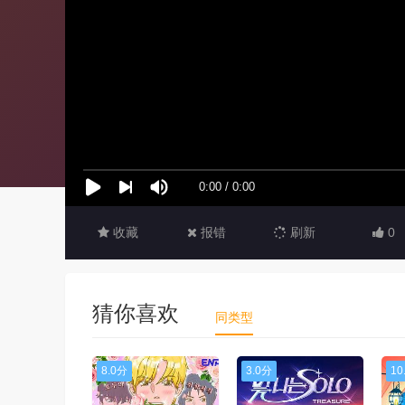
收藏
报错
刷新
0
猜你喜欢
同类型
8.0分
3.0分
10