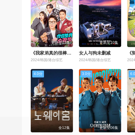
更新至03集
更新至10集
《我家弟真的很棒》动漫百度百科视完整版
女人与狗未删减
《契
2024/韩国/港台综艺
2024/韩国/港台综艺
20
4.0分
3.0分
6.
全12集
更新至06集