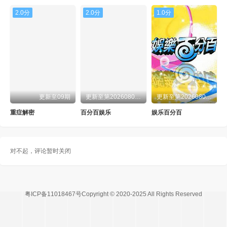
2.0分
2.0分
1.0分
20230213期
20230214期
20230215期
20230216期
20230217期
20230220期
20230221期
20230222期
20230223期
20230224期
20230227期
20230228期
20230301期
20230302期
20230303期
20230306期
更新至09期
更新至第20260806期
更新至第20260806期
20230307期
20230308期
20230309期
20230310期
重症解密
百分百娱乐
娱乐百分百
20230313期
20230314期
20230315期
20230316期
20230320期
20230321期
20230322期
20230323期
对不起，评论暂时关闭
20230324期
20230327期
20230328期
20230329期
20230330期
20230331期
20230403期
20230405期
粤ICP备11018467号Copyright © 2020-2025 All Rights Reserved
20230406期
20230407期
20230410期
20230411期