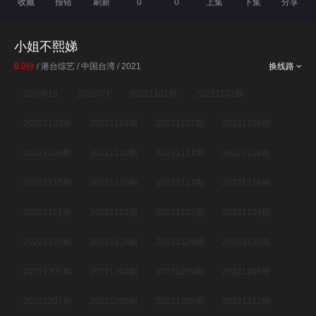
收藏
报错
刷新
0
0
上集
下集
分享
小姐不熙娣
8.0分
/ 港台综艺 / 中国台湾 / 2021
换线路
2020619
2025071
20221101期
20221102期
20221103期
20221104期
20221107期
20221108期
20221109期
20221110期
20221111期
20221114期
20221115期
20221116期
20221117期
20221118期
20221121期
20221122期
20221123期
20221124期
20221125期
20221128期
20221129期
20221130期
20221201期
20221202期
20221205期
20221206期
20221207期
20221208期
20221209期
20221212期