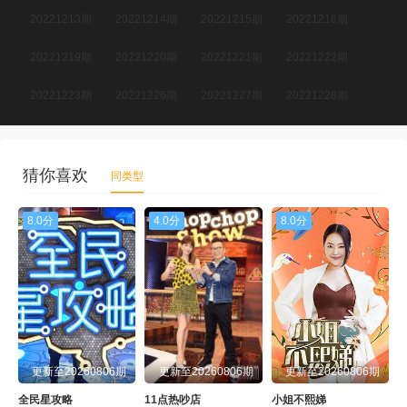
20221213期
20221214期
20221215期
20221216期
20221219期
20221220期
20221221期
20221222期
20221223期
20221226期
20221227期
20221228期
20221229期
20221230期
20230102期
20230103期
20230104期
20230105期
20230106期
20230109期
猜你喜欢
同类型
20230110期
20230111期
20230112期
20230113期
8.0分
4.0分
8.0分
20230116期
20230117期
20230118期
20230119期
20230120期
20230123期
20230124期
20230125期
20230126期
20230127期
20230130期
20230131期
20230201期
20230202期
20230203期
20230206期
更新至20260806期
更新至20260806期
更新至20260806期
全民星攻略
11点热吵店
小姐不熙娣
20230207期
20230208期
20230209期
20230210期