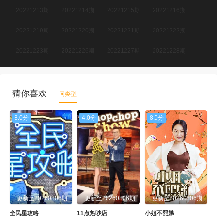
20221213期
20221214期
20221215期
20221216期
20221219期
20221220期
20221221期
20221222期
20221223期
20221226期
20221227期
20221228期
20221229期
20221230期
20230102期
20230103期
20230104期
20230105期
20230106期
20230109期
猜你喜欢
同类型
20230110期
20230111期
20230112期
20230113期
8.0分
4.0分
8.0分
20230116期
20230117期
20230118期
20230119期
20230120期
20230123期
20230124期
20230125期
20230126期
20230127期
20230130期
20230131期
20230201期
20230202期
20230203期
20230206期
更新至20260806期
更新至20260806期
更新至20260806期
全民星攻略
11点热吵店
小姐不熙娣
20230207期
20230208期
20230209期
20230210期