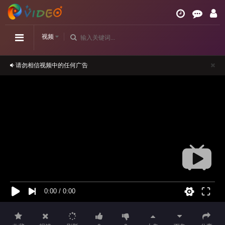
视频
请勿相信视频中的任何广告
如播放卡顿，请切换播放源观看或刷新！
正在播放：小姐不熙娣-20240705