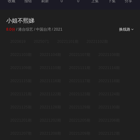
收藏
报错
刷新
0
0
上集
下集
分享
小姐不熙娣
8.0分
/ 港台综艺 / 中国台湾 / 2021
换线路
2020619
2025071
20221101期
20221102期
20221103期
20221104期
20221107期
20221108期
20221109期
20221110期
20221111期
20221114期
20221115期
20221116期
20221117期
20221118期
20221121期
20221122期
20221123期
20221124期
20221125期
20221128期
20221129期
20221130期
20221201期
20221202期
20221205期
20221206期
20221207期
20221208期
20221209期
20221212期