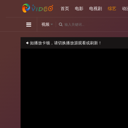
首页
电影
电视剧
综艺
动
视频
如播放卡顿，请切换播放源观看或刷新！
正在播放：小姐不熙娣-20230518
请勿相信视频中的任何广告