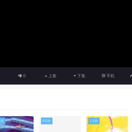
0
上集
下集
手机
0分
6.0分
1.0分