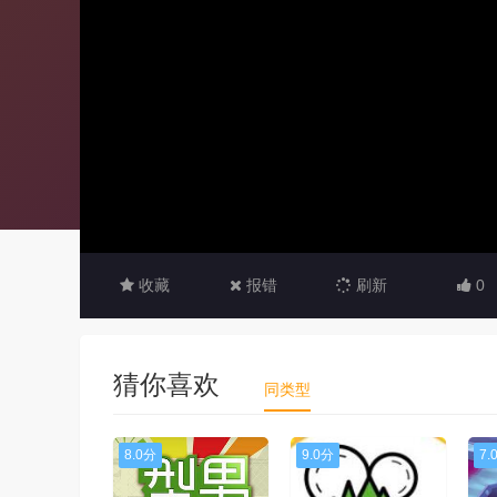
收藏
报错
刷新
0
猜你喜欢
同类型
8.0分
9.0分
7.