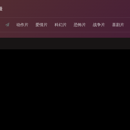
漫
动作片
爱情片
科幻片
恐怖片
战争片
喜剧片