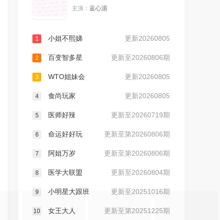
主演：
蓝心湄
20230703
20230704
小姐不熙娣
更新20260805
1
20230705
20230706
百变智多星
更新至20260806期
2
20230707
20230710
WTO姐妹会
更新20260805
3
食尚玩家
更新20260805
20230711
20230712
4
医师好辣
更新至20260719期
5
20230713
20230714
命运好好玩
更新至第20260806期
6
20230717
20230718
阿姐万岁
更新至第20260806期
7
医学大联盟
更新至20260804期
8
20230719
20230720
小明星大跟班
更新至20251016期
9
20230721
20230724
女王大人
更新至第20251225期
10