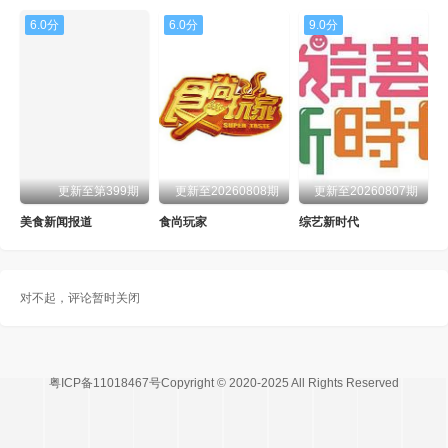
6.0分
6.0分
9.0分
20230213期
20230214期
20230215期
20230216期
20230217期
20230220期
20230221期
20230222期
20230223期
20230224期
20230227期
20230228期
20230301期
20230302期
20230303期
20230306期
更新至第399期
更新至20260808期
更新至20260807期
20230307期
20230308期
20230309期
20230310期
美食新闻报道
食尚玩家
综艺新时代
20230313期
20230314期
20230315期
20230316期
20230320期
20230321期
20230322期
20230323期
对不起，评论暂时关闭
20230324期
20230327期
20230328期
20230329期
20230330期
20230331期
20230403期
20230405期
粤ICP备11018467号Copyright © 2020-2025 All Rights Reserved
20230406期
20230407期
20230410期
20230411期