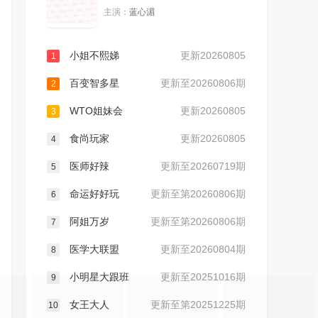
主演：
蓝心湄
20230712
20230713
小姐不熙娣
更新20260805
1
20230714
20230717
百变智多星
更新至20260806期
2
20230718
20230719
WTO姐妹会
更新20260805
3
食尚玩家
更新20260805
20230720
20230721
4
医师好辣
更新至20260719期
5
20230724
20230725
命运好好玩
更新至第20260806期
6
20230726
20230727
阿姐万岁
更新至第20260806期
7
医学大联盟
更新至20260804期
8
20230728
20230731
小明星大跟班
更新至20251016期
9
20230801
20230802
女王大人
更新至第20251225期
10