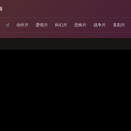
漫
动作片
爱情片
科幻片
恐怖片
战争片
喜剧片