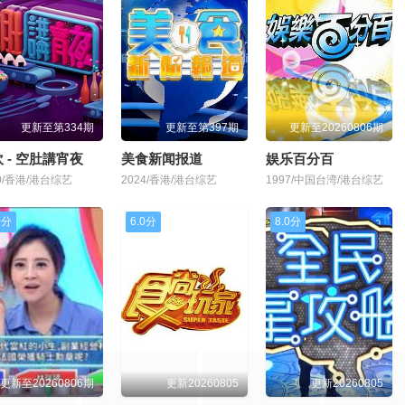
更新至第334期
更新至第397期
更新至20260806期
 - 空肚講宵夜
美食新闻报道
娱乐百分百
19/香港/港台综艺
2024/香港/港台综艺
1997/中国台湾/港台综艺
0分
6.0分
8.0分
更新至20260806期
更新20260805
更新20260805