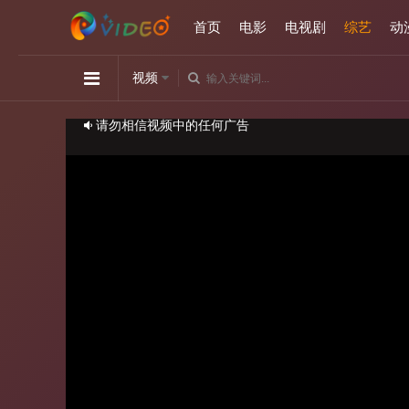
首页
电影
电视剧
综艺
动
视频
如播放卡顿，请切换播放源观看或刷新！
正在播放：小姐不熙娣-20230602
请勿相信视频中的任何广告