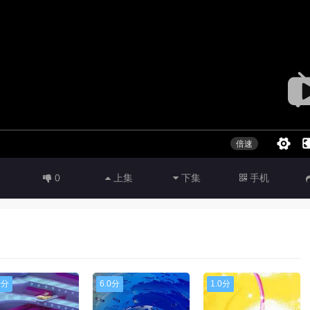
0
上集
下集
手机
0分
6.0分
1.0分