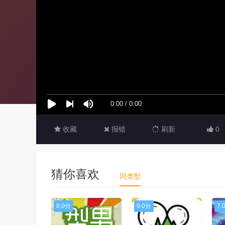
收藏
报错
刷新
0
猜你喜欢
同类型
8.0分
9.0分
7.