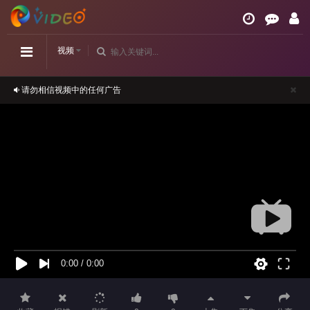
视频
请勿相信视频中的任何广告
如播放卡顿，请切换播放源观看或刷新！
正在播放：小姐不熙娣-20230811