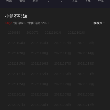
收藏
报错
刷新
0
0
上集
下集
分享
小姐不熙娣
8.0分
/ 港台综艺 / 中国台湾 / 2021
换线路
2020619
2025071
20221101期
20221102期
20221103期
20221104期
20221107期
20221108期
20221109期
20221110期
20221111期
20221114期
20221115期
20221116期
20221117期
20221118期
20221121期
20221122期
20221123期
20221124期
20221125期
20221128期
20221129期
20221130期
20221201期
20221202期
20221205期
20221206期
20221207期
20221208期
20221209期
20221212期