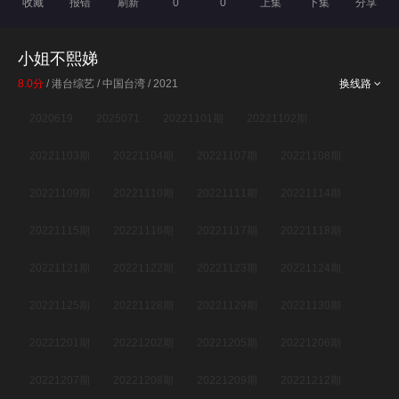
收藏
报错
刷新
0
0
上集
下集
分享
小姐不熙娣
8.0分
/ 港台综艺 / 中国台湾 / 2021
换线路
2020619
2025071
20221101期
20221102期
20221103期
20221104期
20221107期
20221108期
20221109期
20221110期
20221111期
20221114期
20221115期
20221116期
20221117期
20221118期
20221121期
20221122期
20221123期
20221124期
20221125期
20221128期
20221129期
20221130期
20221201期
20221202期
20221205期
20221206期
20221207期
20221208期
20221209期
20221212期