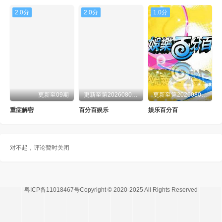
2.0分
2.0分
1.0分
20230213期
20230214期
20230215期
20230216期
20230217期
20230220期
20230221期
20230222期
20230223期
20230224期
20230227期
20230228期
20230301期
20230302期
20230303期
20230306期
更新至09期
更新至第20260806期
更新至第20260806期
20230307期
20230308期
20230309期
20230310期
重症解密
百分百娱乐
娱乐百分百
20230313期
20230314期
20230315期
20230316期
20230320期
20230321期
20230322期
20230323期
对不起，评论暂时关闭
20230324期
20230327期
20230328期
20230329期
20230330期
20230331期
20230403期
20230405期
粤ICP备11018467号Copyright © 2020-2025 All Rights Reserved
20230406期
20230407期
20230410期
20230411期