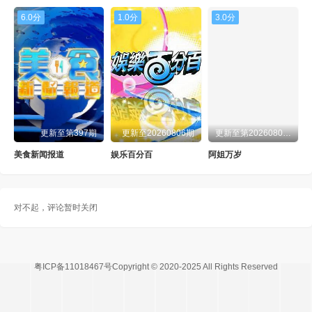
6.0分
1.0分
3.0分
20250527
20250528
20250529
20250602
20250603
20250605
20250610
20250611
20250612
20250616
20250617
20250618
20250619
20250623
20250624
20250625
更新至第397期
更新至20260806期
更新至第20260806期
20250626
20250701
20250703
20250704
美食新闻报道
娱乐百分百
阿姐万岁
20250707
20250708
20250709
20250714
20250715
20250716
20250721
20250722
对不起，评论暂时关闭
20250723
20250724
20250728
20250729
20250730
20250731
20250804
20250805
粤ICP备11018467号Copyright © 2020-2025 All Rights Reserved
20250806
20250811
20250812
20250813