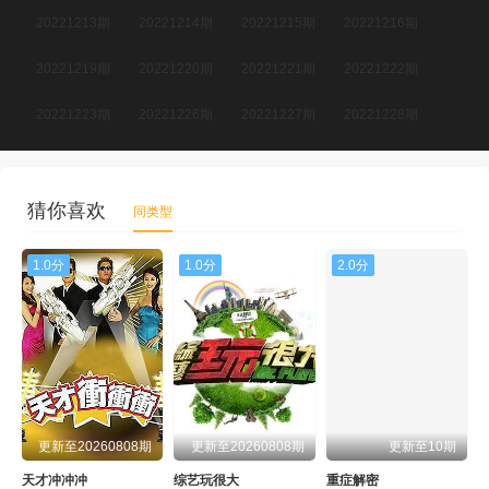
20221213期
20221214期
20221215期
20221216期
20221219期
20221220期
20221221期
20221222期
20221223期
20221226期
20221227期
20221228期
20221229期
20221230期
20230102期
20230103期
20230104期
20230105期
20230106期
20230109期
猜你喜欢
同类型
20230110期
20230111期
20230112期
20230113期
1.0分
1.0分
2.0分
20230116期
20230117期
20230118期
20230119期
20230120期
20230123期
20230124期
20230125期
20230126期
20230127期
20230130期
20230131期
20230201期
20230202期
20230203期
20230206期
更新至20260808期
更新至20260808期
更新至10期
天才冲冲冲
综艺玩很大
重症解密
20230207期
20230208期
20230209期
20230210期