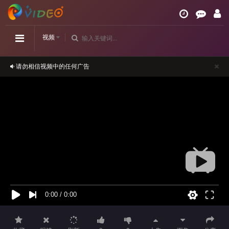
视频
请勿相信视频中的任何广告
如播放卡顿，请切换播放源观看或刷新！
正在播放：小姐不熙娣-20251008