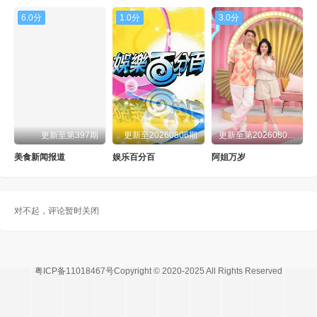
6.0分
1.0分
3.0分
20230213期
20230214期
20230215期
20230216期
20230217期
20230220期
20230221期
20230222期
20230223期
20230224期
20230227期
20230228期
20230301期
20230302期
20230303期
20230306期
更新至第397期
更新至20260806期
更新至第20260806期
20230307期
20230308期
20230309期
20230310期
美食新闻报道
娱乐百分百
阿姐万岁
20230313期
20230314期
20230315期
20230316期
20230320期
20230321期
20230322期
20230323期
对不起，评论暂时关闭
20230324期
20230327期
20230328期
20230329期
20230330期
20230331期
20230403期
20230405期
粤ICP备11018467号Copyright © 2020-2025 All Rights Reserved
20230406期
20230407期
20230410期
20230411期