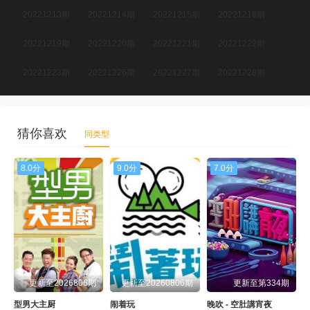
20221213期
20221214期
20221215期
20221216期
20221219期
20221220期
20221221期
20221222期
20221223期
20221226期
20221227期
20221228期
20221229期
20221230期
20230102期
20230103期
20230104期
20230105期
20230106期
20230109期
猜你喜欢
同类型
20230110期
20230111期
20230112期
20230113期
8.0分
9.0分
7.0分
20230116期
20230117期
20230118期
20230119期
20230120期
20230123期
20230124期
20230125期
20230126期
20230127期
20230130期
20230131期
20230201期
20230202期
20230203期
20230206期
更新至2026806期
更新至20260806期
更新至第334期
型男大主厨
闹着玩
晚吹 - 空肚講宵夜
20230207期
20230208期
20230209期
20230210期