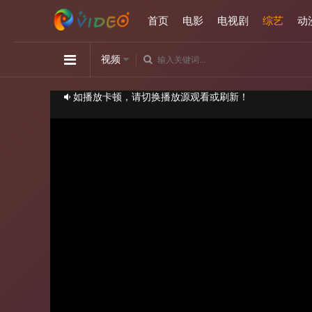
首页
电影
电视剧
综艺
动
视频
正在播放：小姐不熙娣-20250430
请勿相信视频中的任何广告
如播放卡顿，请切换播放源观看或刷新！