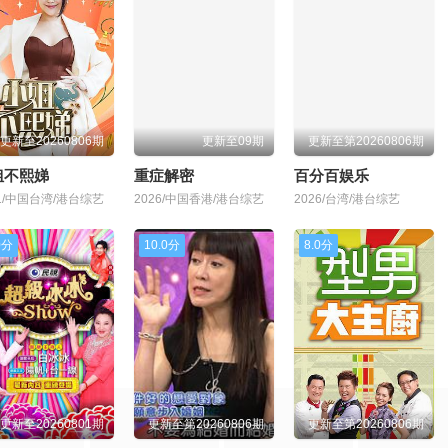
更新至20260806期
更新至09期
更新至第20260806期
姐不熙娣
重症解密
百分百娱乐
21/中国台湾/港台综艺
2026/中国香港/港台综艺
2026/台湾/港台综艺
0分
10.0分
8.0分
更新至20260801期
更新至第20260806期
更新至第20260806期