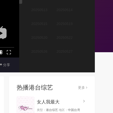
20250513
20250514
20250515
20250519
20250520
20250522
20250526
20250527
分享
20250528
20250529
20250602
20250603
热播港台综艺
更多
20250605
20250610
女人我最大
20250611
20250612
类型：
港台综艺
地区：
中国台湾