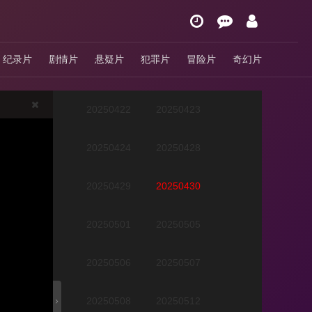
20250414
20250416
纪录片
剧情片
悬疑片
犯罪片
冒险片
奇幻片
20250417
20250421
20250422
20250423
20250424
20250428
20250429
20250430
20250501
20250505
20250506
20250507
20250508
20250512