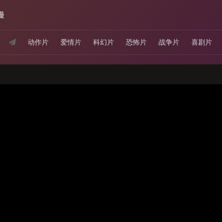
漫
动作片
爱情片
科幻片
恐怖片
战争片
喜剧片