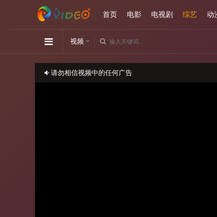
首页
电影
电视剧
综艺
动
视频
请勿相信视频中的任何广告
如播放卡顿，请切换播放源观看或刷新！
正在播放：小姐不熙娣-20240416