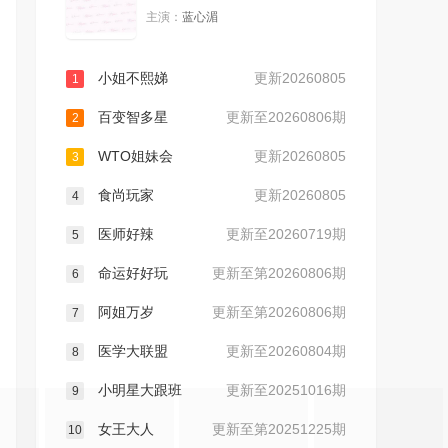
主演：
蓝心湄
20240521
20240522
小姐不熙娣
更新20260805
1
20240523
20240524
百变智多星
更新至20260806期
2
20240528
20240529
WTO姐妹会
更新20260805
3
食尚玩家
更新20260805
20240530
20240531
4
医师好辣
更新至20260719期
5
20240603
20240604
命运好好玩
更新至第20260806期
6
20240605
20240606
阿姐万岁
更新至第20260806期
7
医学大联盟
更新至20260804期
8
20240607
20240610
小明星大跟班
更新至20251016期
9
20240611
20240612
女王大人
更新至第20251225期
10