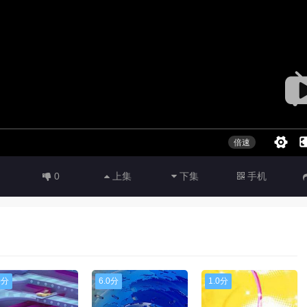
0
上集
下集
手机
0分
6.0分
1.0分