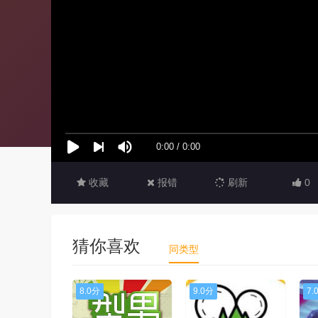
收藏
报错
刷新
0
猜你喜欢
同类型
8.0分
9.0分
7.