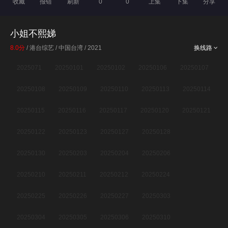
收藏
报错
刷新
0
0
上集
下集
分享
小姐不熙娣
8.0分
/ 港台综艺 / 中国台湾 / 2021
换线路
2025071
20250101
20250102
20250106
20250107
20250108
20250109
20250110
20250113
20250114
20250115
20250116
20250117
20250120
20250121
20250122
20250123
20250127
20250128
20250130
20250203
20250204
20250206
20250210
20250211
20250212
20250224
20250225
20250226
20250227
20250303
20250304
20250305
20250306
20250310