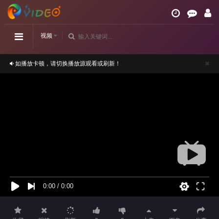
视频
如播放卡顿，请切换播放源观看或刷新！
正在播放：小姐不熙娣-20250107
请勿相信视频中的任何广告