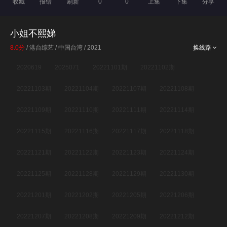
收藏
报错
刷新
0
0
上集
下集
分享
小姐不熙娣
8.0分
/ 港台综艺 / 中国台湾 / 2021
换线路
2020619
2025071
20221101期
20221102期
20221103期
20221104期
20221107期
20221108期
20221109期
20221110期
20221111期
20221114期
20221115期
20221116期
20221117期
20221118期
20221121期
20221122期
20221123期
20221124期
20221125期
20221128期
20221129期
20221130期
20221201期
20221202期
20221205期
20221206期
20221207期
20221208期
20221209期
20221212期