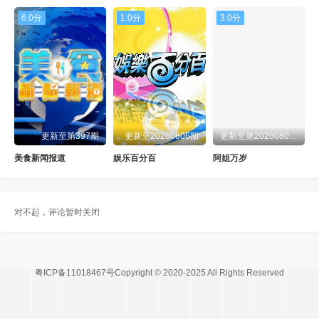
6.0分
1.0分
3.0分
20250527
20250528
20250529
20250602
20250603
20250605
20250610
20250611
20250612
20250616
20250617
20250618
20250619
20250623
20250624
20250625
更新至第397期
更新至20260806期
更新至第20260806期
20250626
20250701
20250703
20250704
美食新闻报道
娱乐百分百
阿姐万岁
20250707
20250708
20250709
20250714
20250715
20250716
20250721
20250722
对不起，评论暂时关闭
20250723
20250724
20250728
20250729
20250730
20250731
20250804
20250805
粤ICP备11018467号Copyright © 2020-2025 All Rights Reserved
20250806
20250811
20250812
20250813