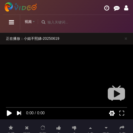
视频
正在播放：小姐不熙娣-20250619
请勿相信视频中的任何广告
如播放卡顿，请切换播放源观看或刷新！