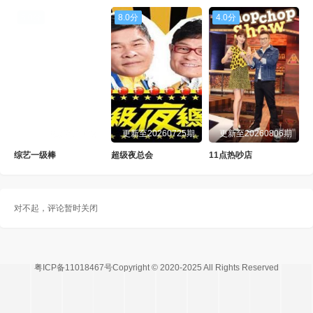
5.0分
8.0分
4.0分
20250527
20250528
20250529
20250602
20250603
20250605
20250610
20250611
20250612
20250616
20250617
20250618
20250619
20250623
20250624
20250625
更新至110期
更新至20260725期
更新至20260806期
20250626
20250701
20250703
20250704
综艺一级棒
超级夜总会
11点热吵店
20250707
20250708
20250709
20250714
20250715
20250716
20250721
20250722
对不起，评论暂时关闭
20250723
20250724
20250728
20250729
20250730
20250731
20250804
20250805
粤ICP备11018467号Copyright © 2020-2025 All Rights Reserved
20250806
20250811
20250812
20250813