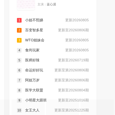
主演：
蓝心湄
20260303
20260309
小姐不熙娣
更新20260805
1
20260310
20260316
百变智多星
更新至20260806期
2
20260317
20260318
WTO姐妹会
更新20260805
3
食尚玩家
更新20260805
20260323
20260325
4
医师好辣
更新至20260719期
5
20260330
20260331
命运好好玩
更新至第20260806期
6
20260401
20260403
阿姐万岁
更新至第20260806期
7
医学大联盟
更新至20260804期
8
20260406
20260407
小明星大跟班
更新至20251016期
9
20260408
20260409
女王大人
更新至第20251225期
10