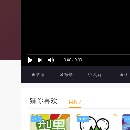
收藏
报错
刷新
0
猜你喜欢
同类型
8.0分
9.0分
7.