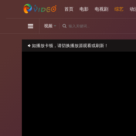
首页
电影
电视剧
综艺
动
视频
如播放卡顿，请切换播放源观看或刷新！
正在播放：小姐不熙娣-20251210
请勿相信视频中的任何广告