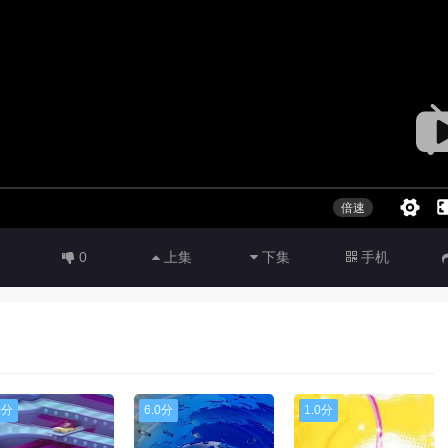
0
上集
下集
手机
0分
6.0分
1.0分