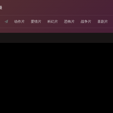
漫
动作片
爱情片
科幻片
恐怖片
战争片
喜剧片