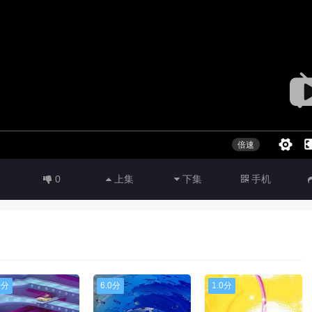
0
上集
下集
手机
0分
6.0分
1.0分