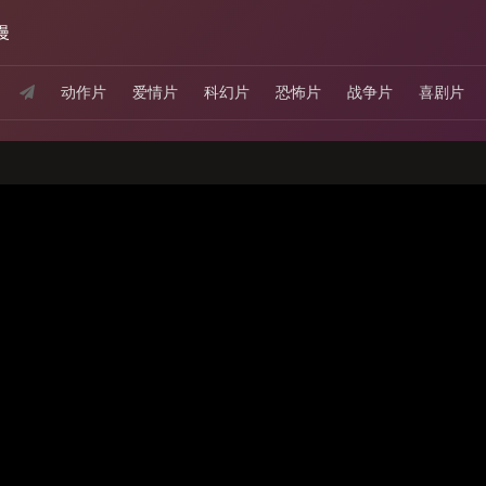
漫
动作片
爱情片
科幻片
恐怖片
战争片
喜剧片