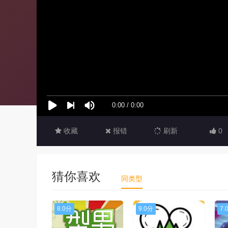
收藏
报错
刷新
0
猜你喜欢
同类型
8.0分
9.0分
7.