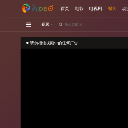
首页
电影
电视剧
综艺
动
视频
请勿相信视频中的任何广告
如播放卡顿，请切换播放源观看或刷新！
正在播放：小姐不熙娣-20240522