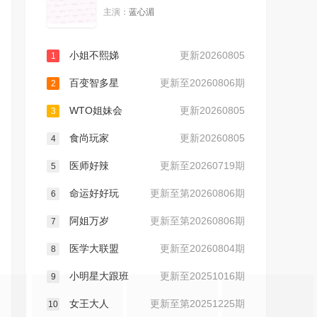
主演：
蓝心湄
20240625
20240626
小姐不熙娣
更新20260805
1
20240627
20240628
百变智多星
更新至20260806期
2
20240701
20240702
WTO姐妹会
更新20260805
3
食尚玩家
更新20260805
20240703
20240704
4
医师好辣
更新至20260719期
5
20240705
20240708
命运好好玩
更新至第20260806期
6
20240709
20240710
阿姐万岁
更新至第20260806期
7
医学大联盟
更新至20260804期
8
20240711
20240712
小明星大跟班
更新至20251016期
9
20240715
20240716
女王大人
更新至第20251225期
10