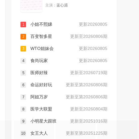
主演：
蓝心湄
20251013
20251014
小姐不熙娣
更新20260805
1
20251015
20251020
百变智多星
更新至20260806期
2
20251021
20251022
WTO姐妹会
更新20260805
3
食尚玩家
更新20260805
20251027
20251028
4
医师好辣
更新至20260719期
5
20251029
20251103
命运好好玩
更新至第20260806期
6
20251104
20251105
阿姐万岁
更新至第20260806期
7
医学大联盟
更新至20260804期
8
20251106
20251110
小明星大跟班
更新至20251016期
9
20251111
20251112
女王大人
更新至第20251225期
10