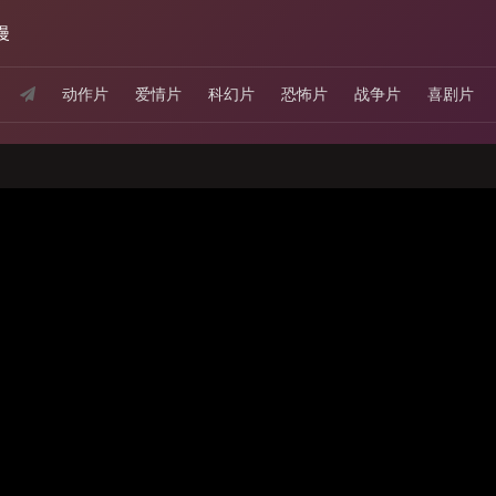
漫
动作片
爱情片
科幻片
恐怖片
战争片
喜剧片