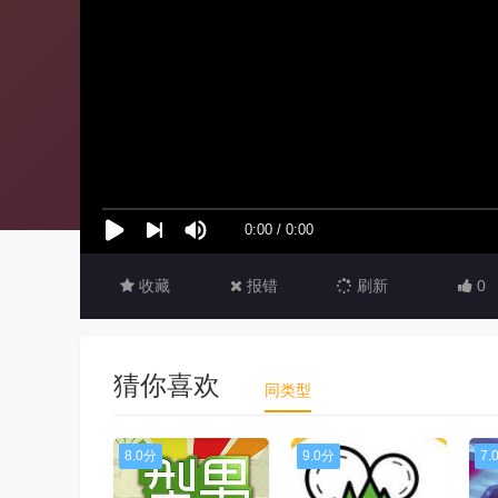
收藏
报错
刷新
0
猜你喜欢
同类型
8.0分
9.0分
7.