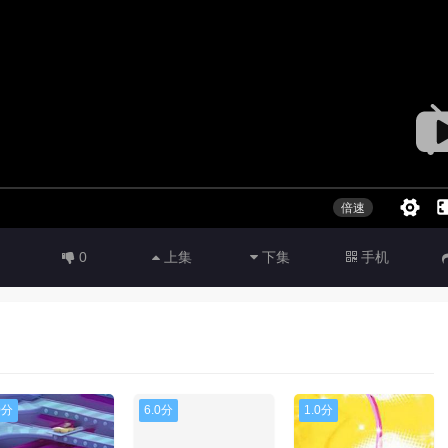
0
上集
下集
手机
0分
6.0分
1.0分