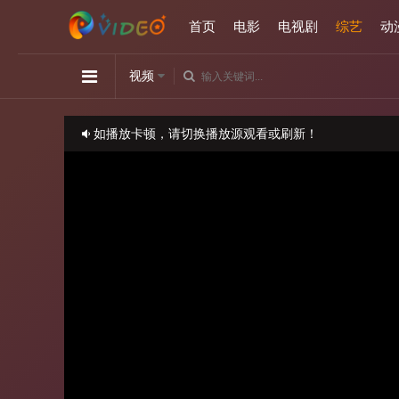
首页
电影
电视剧
综艺
动
视频
如播放卡顿，请切换播放源观看或刷新！
正在播放：小姐不熙娣-20250814
请勿相信视频中的任何广告