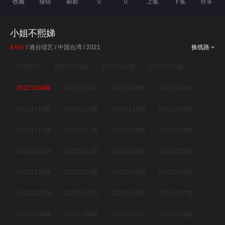
收藏
报错
刷新
0
0
上集
下集
分享
小姐不熙娣
8.0分
/ 港台综艺 / 中国台湾 / 2021
换线路
2020619
20221101期
20221102期
20221103期
20221104期
20221107期
20221108期
20221109期
20221110期
20221111期
20221114期
20221115期
20221116期
20221117期
20221118期
20221121期
20221122期
20221123期
20221124期
20221125期
20221128期
20221129期
20221130期
20221201期
20221202期
20221205期
20221206期
20221207期
20221208期
20221209期
20221212期
20221213期