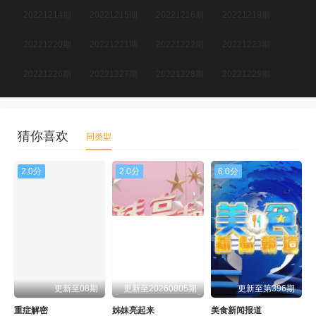
20221214期
20221215期
20221216期
20221219期
20221220期
20221221期
20221222期
20221223期
20221226期
20221227期
20221228期
20221229期
20221230期
20230102期
20230103期
20230104期
20230105期
20230106期
20230109期
20230110期
猜你喜欢
同类型
20230111期
20230112期
20230113期
20230116期
2.0分
2.0分
6.0分
20230117期
20230118期
20230119期
20230120期
20230123期
20230124期
20230125期
20230126期
20230127期
20230130期
20230131期
20230201期
20230202期
20230203期
20230206期
20230207期
更新至08期
更新至20260805期
更新至第396期
重症解密
姊妹亮起来
美食新闻报道
20230208期
20230209期
20230210期
20230213期