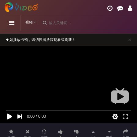
视频
如播放卡顿，请切换播放源观看或刷新！
正在播放：小姐不熙娣-20260421
请勿相信视频中的任何广告