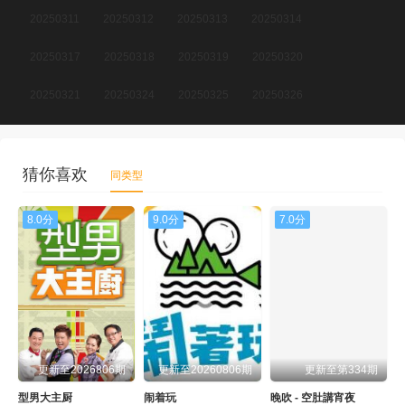
20250311
20250312
20250313
20250314
20250317
20250318
20250319
20250320
20250321
20250324
20250325
20250326
20250327
20250331
20250401
20250402
20250403
20250407
20250408
20250409
猜你喜欢
同类型
20250410
20250414
20250416
20250417
8.0分
9.0分
7.0分
20250421
20250422
20250423
20250424
20250428
20250429
20250430
20250501
20250505
20250506
20250507
20250508
20250512
20250513
20250514
20250515
更新至2026806期
更新至20260806期
更新至第334期
型男大主厨
闹着玩
晚吹 - 空肚講宵夜
20250519
20250520
20250522
20250526