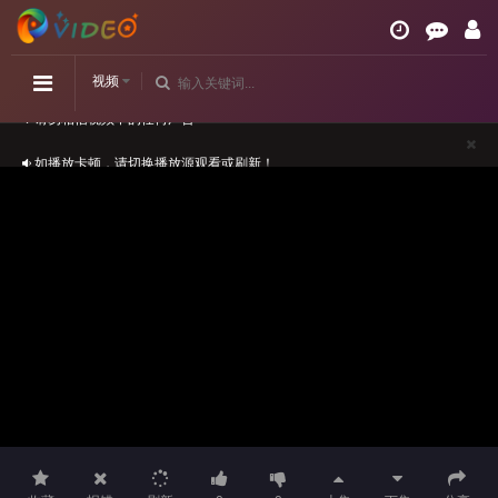
视频
如播放卡顿，请切换播放源观看或刷新！
正在播放：小姐不熙娣-20230123期
请勿相信视频中的任何广告