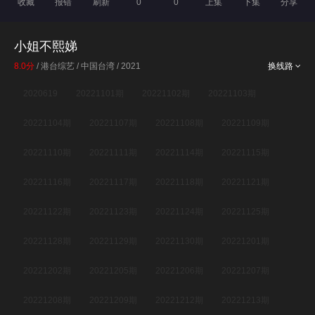
收藏
报错
刷新
0
0
上集
下集
分享
小姐不熙娣
8.0分
/ 港台综艺 / 中国台湾 / 2021
换线路
2020619
20221101期
20221102期
20221103期
20221104期
20221107期
20221108期
20221109期
20221110期
20221111期
20221114期
20221115期
20221116期
20221117期
20221118期
20221121期
20221122期
20221123期
20221124期
20221125期
20221128期
20221129期
20221130期
20221201期
20221202期
20221205期
20221206期
20221207期
20221208期
20221209期
20221212期
20221213期