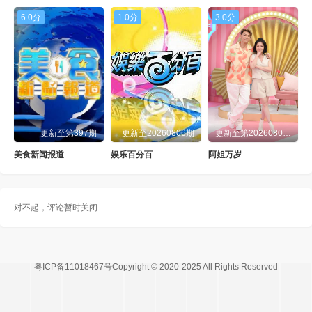
6.0分
1.0分
3.0分
20230214期
20230215期
20230216期
20230217期
20230220期
20230221期
20230222期
20230223期
20230224期
20230227期
20230228期
20230301期
20230302期
20230303期
20230306期
20230307期
更新至第397期
更新至20260806期
更新至第20260806期
20230308期
20230309期
20230310期
20230313期
美食新闻报道
娱乐百分百
阿姐万岁
20230314期
20230315期
20230316期
20230320期
20230321期
20230322期
20230323期
20230324期
对不起，评论暂时关闭
20230327期
20230328期
20230329期
20230330期
20230331期
20230403期
20230405期
20230406期
粤ICP备11018467号Copyright © 2020-2025 All Rights Reserved
20230407期
20230410期
20230411期
20230412期