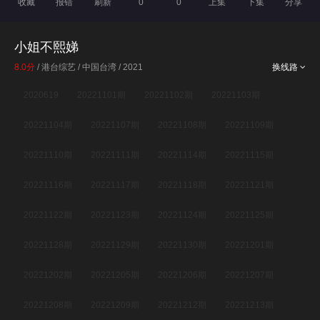
收藏
报错
刷新
0
0
上集
下集
分享
小姐不熙娣
8.0分
/ 港台综艺 / 中国台湾 / 2021
换线路
2020619
20221101期
20221102期
20221103期
20221104期
20221107期
20221108期
20221109期
20221110期
20221111期
20221114期
20221115期
20221116期
20221117期
20221118期
20221121期
20221122期
20221123期
20221124期
20221125期
20221128期
20221129期
20221130期
20221201期
20221202期
20221205期
20221206期
20221207期
20221208期
20221209期
20221212期
20221213期