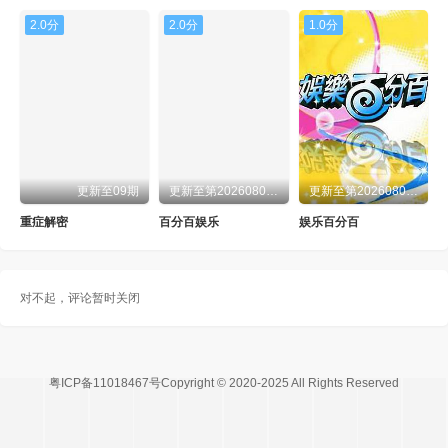
2.0分
2.0分
1.0分
20230213期
20230214期
20230215期
20230216期
20230217期
20230220期
20230221期
20230222期
20230223期
20230224期
20230227期
20230228期
20230301期
20230302期
20230303期
20230306期
更新至09期
更新至第20260806期
更新至第20260806期
20230307期
20230308期
20230309期
20230310期
重症解密
百分百娱乐
娱乐百分百
20230313期
20230314期
20230315期
20230316期
20230320期
20230321期
20230322期
20230323期
对不起，评论暂时关闭
20230324期
20230327期
20230328期
20230329期
20230330期
20230331期
20230403期
20230405期
粤ICP备11018467号Copyright © 2020-2025 All Rights Reserved
20230406期
20230407期
20230410期
20230411期