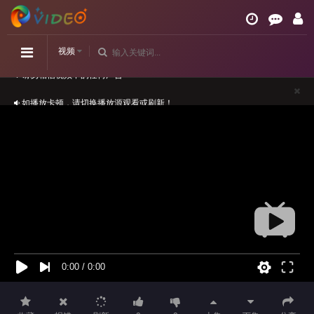
视频
请勿相信视频中的任何广告
如播放卡顿，请切换播放源观看或刷新！
正在播放：小姐不熙娣-20240805