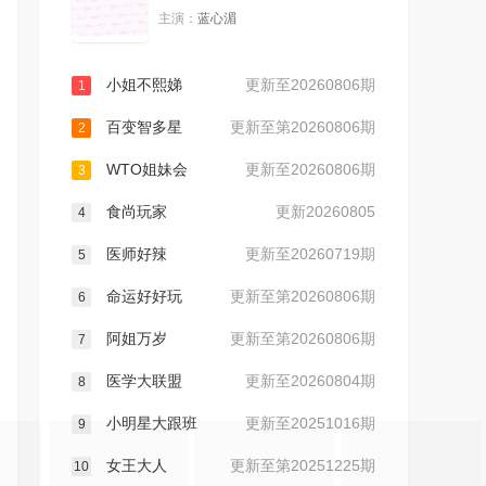
主演：
蓝心湄
20230605
20230606
小姐不熙娣
更新至20260806期
1
20230607
20230608
百变智多星
更新至第20260806期
2
20230609
20230612
WTO姐妹会
更新至20260806期
3
食尚玩家
更新20260805
20230613
20230614
4
医师好辣
更新至20260719期
5
20230616
20230621
命运好好玩
更新至第20260806期
6
20230622
20230626
阿姐万岁
更新至第20260806期
7
医学大联盟
更新至20260804期
8
20230627
20230628
小明星大跟班
更新至20251016期
9
20230629
20230630
女王大人
更新至第20251225期
10