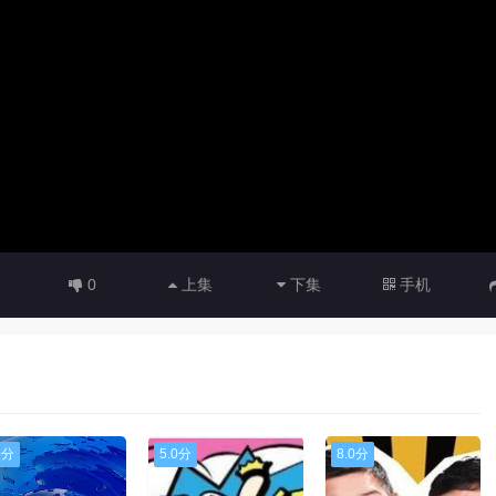
0
上集
下集
手机
0分
5.0分
8.0分