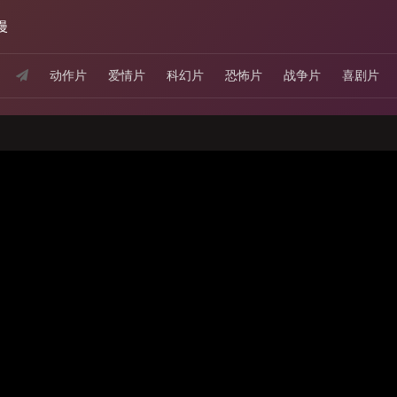
漫
动作片
爱情片
科幻片
恐怖片
战争片
喜剧片