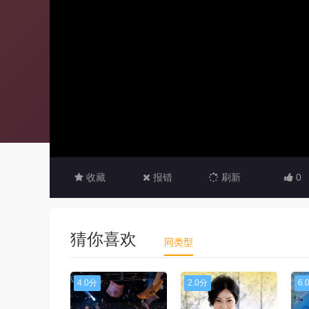
收藏
报错
刷新
0
猜你喜欢
同类型
4.0分
2.0分
6.