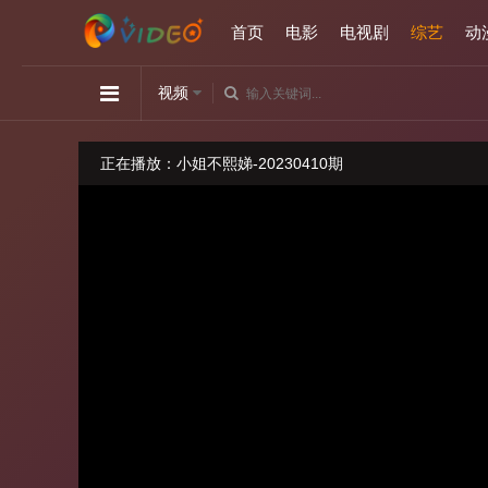
首页
电影
电视剧
综艺
动
视频
正在播放：小姐不熙娣-20230410期
请勿相信视频中的任何广告
如播放卡顿，请切换播放源观看或刷新！