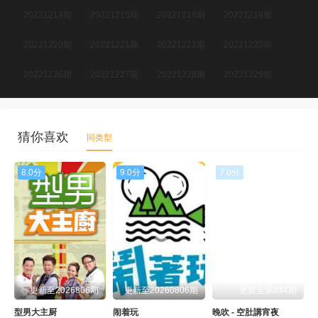
20221214期
20221215期
20221216期
20221219期
20221220期
20221221期
20221222期
20221223期
20221226期
20221227期
20221228期
20221229期
20221230期
20230102期
20230103期
20230104期
20230105期
20230106期
20230109期
20230110期
猜你喜欢
同类型
20230111期
20230112期
20230113期
20230116期
8.0分
9.0分
7.0分
20230117期
20230118期
20230119期
20230120期
20230123期
20230124期
20230125期
20230126期
20230127期
20230130期
20230131期
20230201期
20230202期
20230203期
20230206期
20230207期
更新至2026806期
更新至20260806期
更新至第334期
型男大主厨
闹着玩
晚吹 - 空肚講宵夜
20230208期
20230209期
20230210期
20230213期