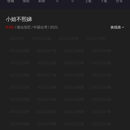
收藏
报错
刷新
0
0
上集
下集
分享
小姐不熙娣
8.0分
/ 港台综艺 / 中国台湾 / 2021
换线路
2020619
20221101期
20221102期
20221103期
20221104期
20221107期
20221108期
20221109期
20221110期
20221111期
20221114期
20221115期
20221116期
20221117期
20221118期
20221121期
20221122期
20221123期
20221124期
20221125期
20221128期
20221129期
20221130期
20221201期
20221202期
20221205期
20221206期
20221207期
20221208期
20221209期
20221212期
20221213期