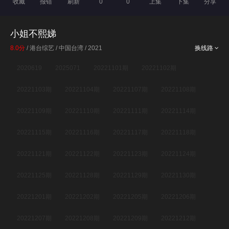
收藏
报错
刷新
0
0
上集
下集
分享
小姐不熙娣
8.0分
/ 港台综艺 / 中国台湾 / 2021
换线路
2020619
2025071
20221101期
20221102期
20221103期
20221104期
20221107期
20221108期
20221109期
20221110期
20221111期
20221114期
20221115期
20221116期
20221117期
20221118期
20221121期
20221122期
20221123期
20221124期
20221125期
20221128期
20221129期
20221130期
20221201期
20221202期
20221205期
20221206期
20221207期
20221208期
20221209期
20221212期