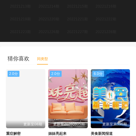
20221213期
20221214期
20221215期
20221216期
20221219期
20221220期
20221221期
20221222期
20221223期
20221226期
20221227期
20221228期
20221229期
20221230期
20230102期
20230103期
20230104期
20230105期
20230106期
20230109期
猜你喜欢
同类型
20230110期
20230111期
20230112期
20230113期
2.0分
2.0分
6.0分
20230116期
20230117期
20230118期
20230119期
20230120期
20230123期
20230124期
20230125期
20230126期
20230127期
20230130期
20230131期
20230201期
20230202期
20230203期
20230206期
更新至08期
更新至20260805期
更新至第396期
重症解密
姊妹亮起来
美食新闻报道
20230207期
20230208期
20230209期
20230210期