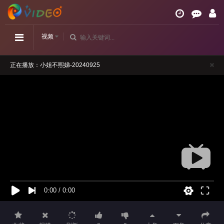
视频
正在播放：小姐不熙娣-20240925
请勿相信视频中的任何广告
如播放卡顿，请切换播放源观看或刷新！