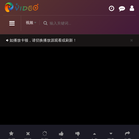
视频
如播放卡顿，请切换播放源观看或刷新！
正在播放：小姐不熙娣-20230411期
请勿相信视频中的任何广告