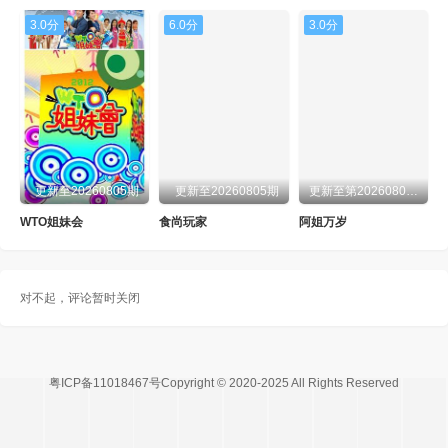
3.0分
6.0分
3.0分
20230214期
20230215期
20230216期
20230217期
20230220期
20230221期
20230222期
20230223期
20230224期
20230227期
20230228期
20230301期
20230302期
20230303期
20230306期
20230307期
更新至20260805期
更新至20260805期
更新至第20260805期
20230308期
20230309期
20230310期
20230313期
WTO姐妹会
食尚玩家
阿姐万岁
20230314期
20230315期
20230316期
20230320期
20230321期
20230322期
20230323期
20230324期
对不起，评论暂时关闭
20230327期
20230328期
20230329期
20230330期
20230331期
20230403期
20230405期
20230406期
粤ICP备11018467号Copyright © 2020-2025 All Rights Reserved
20230407期
20230410期
20230411期
20230412期