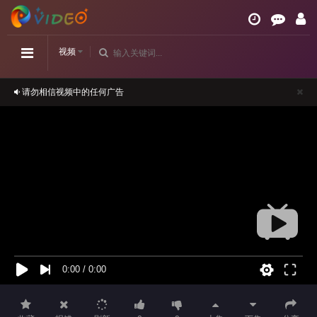
视频
请勿相信视频中的任何广告
如播放卡顿，请切换播放源观看或刷新！
正在播放：小姐不熙娣-20250519