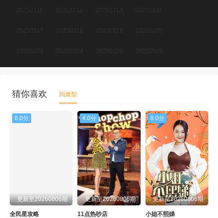
20250311
20250312
20250313
20250314
20250317
20250318
20250319
20250320
20250321
20250324
20250325
20250326
20250327
20250331
20250401
20250402
20250403
20250407
20250408
20250409
猜你喜欢
同类型
20250410
20250414
20250416
20250417
8.0分
4.0分
8.0分
20250421
20250422
20250423
20250424
20250428
20250429
20250430
20250501
20250505
20250506
20250507
20250508
20250512
20250513
20250514
20250515
更新至20260806期
更新至20260806期
更新至20260806期
全民星攻略
11点热吵店
小姐不熙娣
20250519
20250520
20250522
20250526