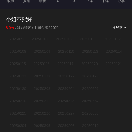
收藏
报错
刷新
0
0
上集
下集
分享
小姐不熙娣
8.0分
/ 港台综艺 / 中国台湾 / 2021
换线路
2025071
20250101
20250102
20250106
20250107
20250108
20250109
20250110
20250113
20250114
20250115
20250116
20250117
20250120
20250121
20250122
20250123
20250127
20250128
20250130
20250203
20250204
20250206
20250210
20250211
20250212
20250224
20250225
20250226
20250227
20250303
20250304
20250305
20250306
20250310