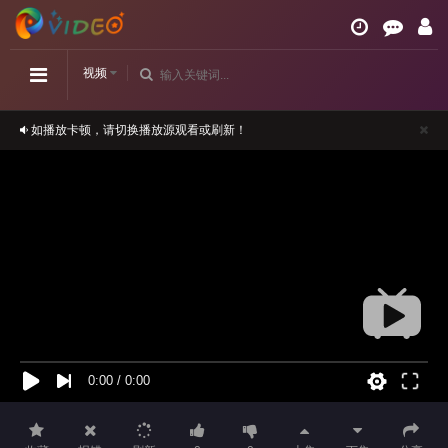
视频
如播放卡顿，请切换播放源观看或刷新！
正在播放：小姐不熙娣-20250422
请勿相信视频中的任何广告