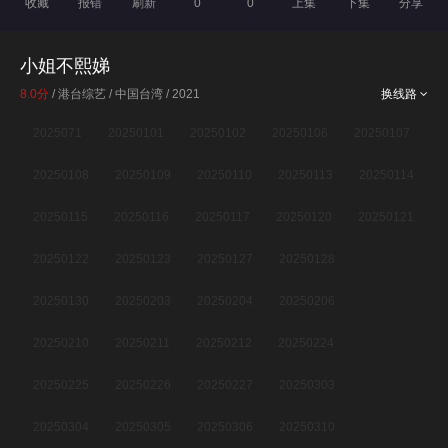
收藏
报错
刷新
0
0
上集
下集
分享
小姐不熙娣
8.0分
/ 港台综艺 / 中国台湾 / 2021
换线路
2025071
20250101
20250102
20250106
20250107
20250108
20250109
20250110
20250113
20250114
20250115
20250116
20250117
20250120
20250121
20250122
20250123
20250127
20250128
20250130
20250203
20250204
20250206
20250210
20250211
20250212
20250224
20250225
20250226
20250227
20250303
20250304
20250305
20250306
20250310