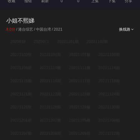
收藏
报错
刷新
0
0
上集
下集
分享
小姐不熙娣
8.0分
/ 港台综艺 / 中国台湾 / 2021
换线路
2020619
2025071
20221101期
20221102期
20221103期
20221104期
20221107期
20221108期
20221109期
20221110期
20221111期
20221114期
20221115期
20221116期
20221117期
20221118期
20221121期
20221122期
20221123期
20221124期
20221125期
20221128期
20221129期
20221130期
20221201期
20221202期
20221205期
20221206期
20221207期
20221208期
20221209期
20221212期