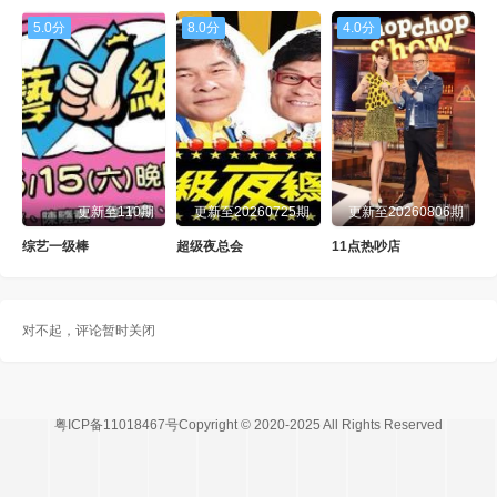
5.0分
8.0分
4.0分
20230213期
20230214期
20230215期
20230216期
20230217期
20230220期
20230221期
20230222期
20230223期
20230224期
20230227期
20230228期
20230301期
20230302期
20230303期
20230306期
更新至110期
更新至20260725期
更新至20260806期
20230307期
20230308期
20230309期
20230310期
综艺一级棒
超级夜总会
11点热吵店
20230313期
20230314期
20230315期
20230316期
20230320期
20230321期
20230322期
20230323期
对不起，评论暂时关闭
20230324期
20230327期
20230328期
20230329期
20230330期
20230331期
20230403期
20230405期
粤ICP备11018467号Copyright © 2020-2025 All Rights Reserved
20230406期
20230407期
20230410期
20230411期