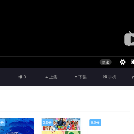
0
上集
下集
手机
0分
3.0分
6.0分