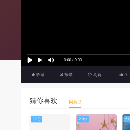
收藏
报错
刷新
0
猜你喜欢
同类型
2.0分
2.0分
6.