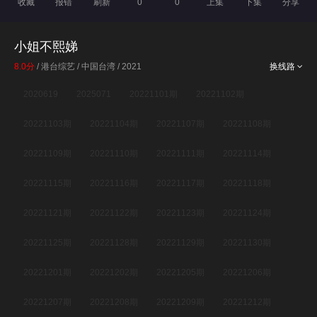
收藏
报错
刷新
0
0
上集
下集
分享
小姐不熙娣
8.0分
/ 港台综艺 / 中国台湾 / 2021
换线路
2020619
2025071
20221101期
20221102期
20221103期
20221104期
20221107期
20221108期
20221109期
20221110期
20221111期
20221114期
20221115期
20221116期
20221117期
20221118期
20221121期
20221122期
20221123期
20221124期
20221125期
20221128期
20221129期
20221130期
20221201期
20221202期
20221205期
20221206期
20221207期
20221208期
20221209期
20221212期