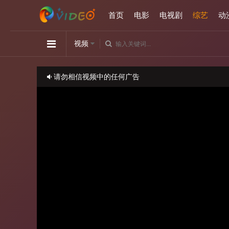
首页
电影
电视剧
综艺
动
视频
请勿相信视频中的任何广告
如播放卡顿，请切换播放源观看或刷新！
正在播放：小姐不熙娣-20230825