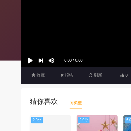
收藏
报错
刷新
0
猜你喜欢
同类型
2.0分
2.0分
6.