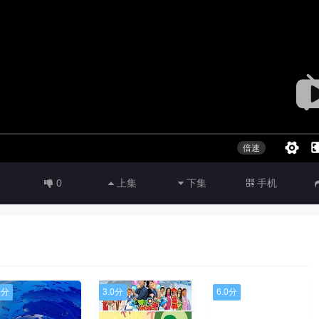
0
上集
下集
手机
0分
3.0分
6.0分