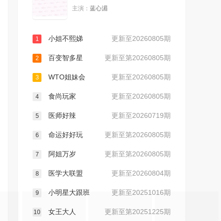
主演：
蓝心湄
20231016
20231017
小姐不熙娣
更新至20260805期
1
20231018
20231019
百变智多星
更新至第20260805期
2
20231027
20231030
WTO姐妹会
更新至20260805期
3
食尚玩家
更新至20260805期
20231031
20231101
4
医师好辣
更新至20260719期
5
20231103
20231106
命运好好玩
更新至第20260805期
6
20231107
20231108
阿姐万岁
更新至第20260805期
7
医学大联盟
更新至20260804期
8
20231109
20231110
小明星大跟班
更新至20251016期
9
20231113
20231114
女王大人
更新至第20251225期
10