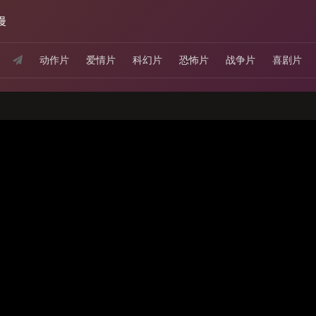
漫
动作片
爱情片
科幻片
恐怖片
战争片
喜剧片