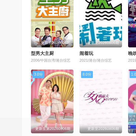
更新至2026806期
更新至20260806期
型男大主厨
闹着玩
晚吹
2006/中国台湾/港台综艺
2021/港台/港台综艺
20
3.0分
8.0分
1.
更新至第20260806期
更新至20260806期