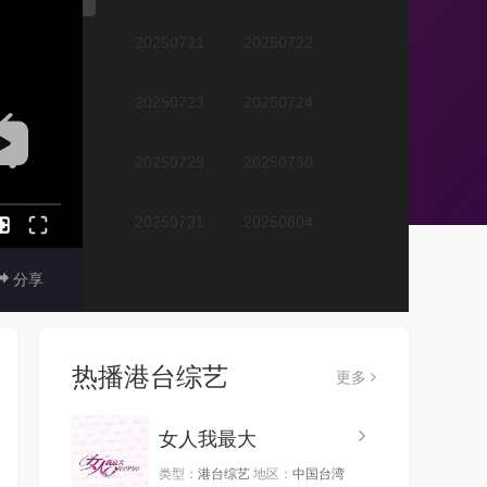
20250721
20250722
20250723
20250724
20250729
20250730
20250731
20250804
分享
20250805
20250806
20250811
20250812
热播港台综艺
更多
20250813
20250814
女人我最大
20250818
20250820
类型：
港台综艺
地区：
中国台湾