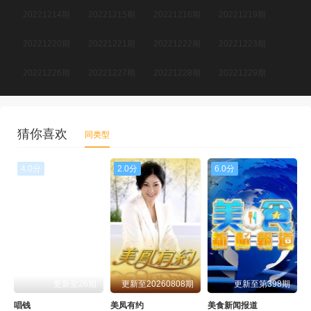
20221214期
20221215期
20221216期
20221219期
20221220期
20221221期
20221222期
20221223期
20221226期
20221227期
20221228期
20221229期
20221230期
20230102期
20230103期
20230104期
20230105期
20230106期
20230109期
20230110期
猜你喜欢
同类型
20230111期
20230112期
20230113期
20230116期
4.0分
2.0分
6.0分
20230117期
20230118期
20230119期
20230120期
20230123期
20230124期
20230125期
20230126期
20230127期
20230130期
20230131期
20230201期
20230202期
20230203期
20230206期
20230207期
更新至26期
更新至20260808期
更新至第398期
唱钱
美凤有约
美食新闻报道
20230208期
20230209期
20230210期
20230213期